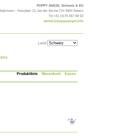
PUPPY ANGEL Schweiz & EU
 Salzmann - Hotzplatz 12, bei der Kirche-CH-3904 Naters
Tel +41 (0)76 567 68 62
admin@puppyangel.info
Land
sics
Produktliste
Warenkorb
Kasse