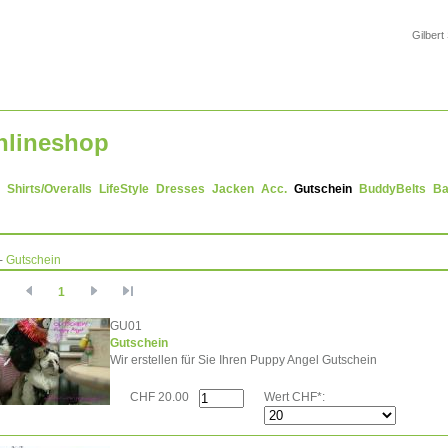
Gilbert
nlineshop
Shirts/Overalls
LifeStyle
Dresses
Jacken
Acc.
Gutschein
BuddyBelts
Ba
-
Gutschein
1
GU01
Gutschein
Wir erstellen für Sie Ihren Puppy Angel Gutschein
CHF 20.00
Wert CHF*: