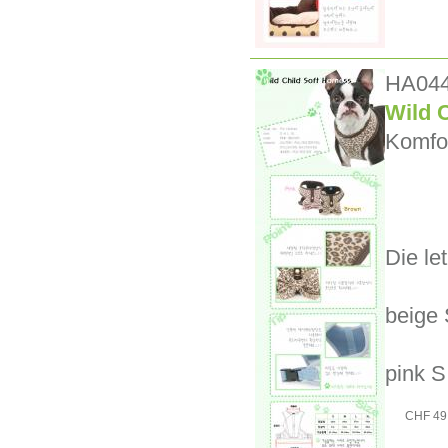
HA04
Wild 
Komfor
Die let
beige 
pink S
CHF 49