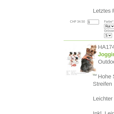
Letztes 
CHF 34.50
Farbe*
Grösse
HA17
Joggi
Outdo
Hohe S
Streifen
Leichte
Inkl. Lei