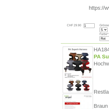
https:/
CHF 29.90
Grösse
Farbe*
HA18
PA Su
Hochwe
Restla
Braun