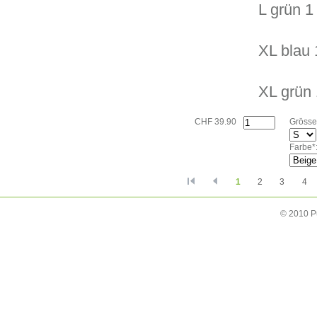
L grün 1
XL blau 
XL grün 
CHF 39.90
Grösse
Farbe*
1
2
3
4
© 2010 P