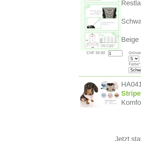
Restla
Schwa
Beige
CHF 39.90
Grösse
Farbe*
HA04
Strip
Komfor
Jetzt st