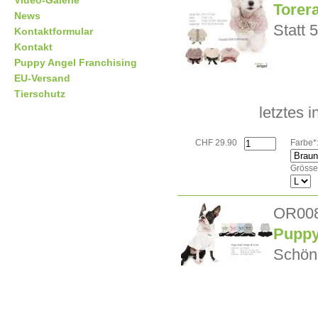
Video-Galerie
Torer
News
Statt 
Kontaktformular
Kontakt
Puppy Angel Franchising
EU-Versand
Tierschutz
letztes 
CHF 29.90
Farbe*
Grösse
OR00
Puppy
Schöne