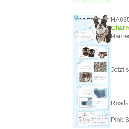
HA03
Charm
Harnes
Jetzt s
Restla
Pink S