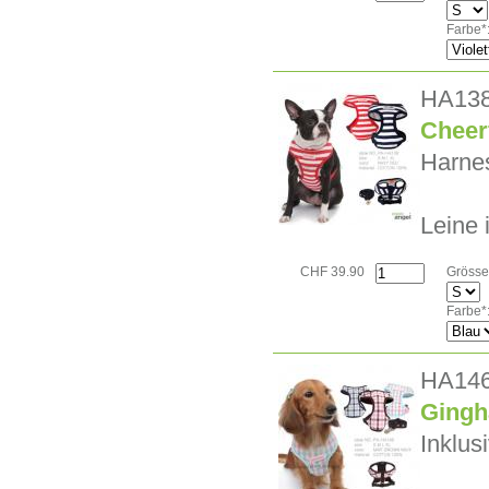
Farbe*
HA13
Cheer
Harnes
Leine 
CHF 39.90
Grösse
Farbe*
HA14
Gingh
Inklus