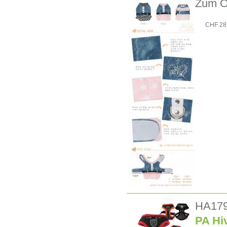
Zum Ou
CHF 28
HA17
PA Hi