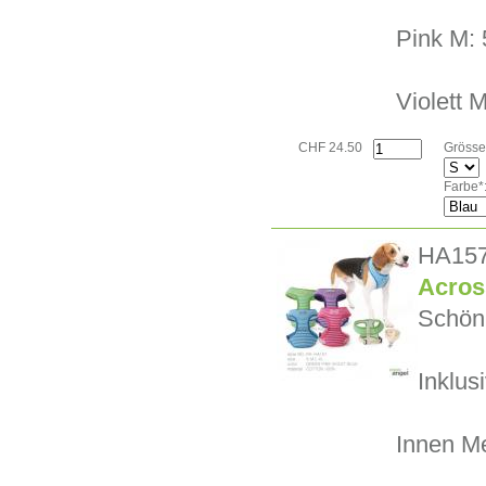
Pink M: 
Violett M
CHF 24.50
Grösse
Farbe*
HA15
Acros
Schön 
Inklus
Innen M