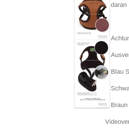
daran
Achtu
Ausver
Blau 
Schwa
Braun
Videover