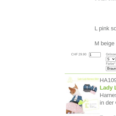
L pink s
M beige 
CHF 29.90
Grösse
Farbe*
HA10
Lady 
Harnes
in der