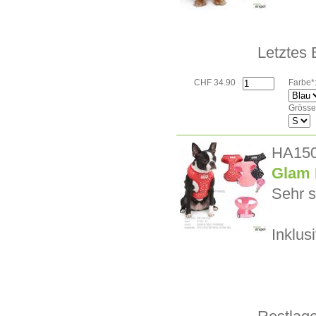
Letztes 
CHF 34.90
Farbe*
Grösse
HA15
Glam 
Sehr s
Inklus