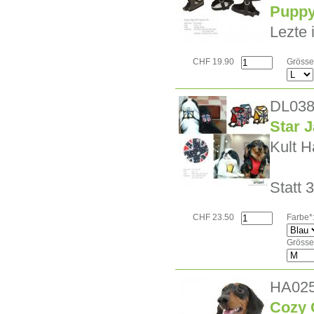
Puppy
Lezte 
CHF 19.90
Grösse
DL03
Star 
Kult H
Statt 
CHF 23.50
Farbe*
Grösse
HA02
Cozy 