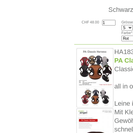
Schwarz
CHF 48.00
Grösse
Farbe*
HA18
PA Cl
Classi
all in 
Leine 
Mit Kl
Gewöhn
schne