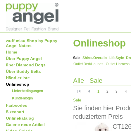
Onlineshop
wuff miau Shop by Puppy
Angel Naters
Home
Sale
Shirts/Overalls
LifeStyle
Dr
Über Puppy Angel
Outlet Bed/Houses
Outlet Harness
über Diamond Dogs
Über Buddy Belts
Händlerliste
Alle
-
Sale
Onlineshop
Lieferbedingungen
1
2
3
4
Kundenlogin
Sale
Farbcodes
Sie finden hier Prod
Sizechart
reduziertem Preis
Onlinekatalog
Galerie neue Artikel
CT12