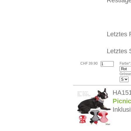
Restlage
Letztes 
Letztes
CHF 39.90
Farbe*
Grösse
HA15
Picni
Inklus