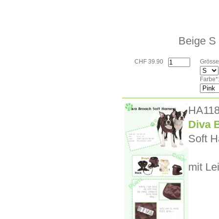
Beige S
CHF 39.90
Grösse
Farbe*
HA11
Diva 
Soft H
mit Le