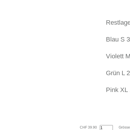
Restlage
Blau S 3
Violett M
Grün L 2
Pink XL 
CHF 39.90
Grösse