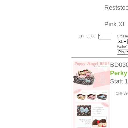
Reststo
Pink XL 
CHF 56.00
Grösse
Farbe*
BD03
Perky
Statt 1
CHF 89