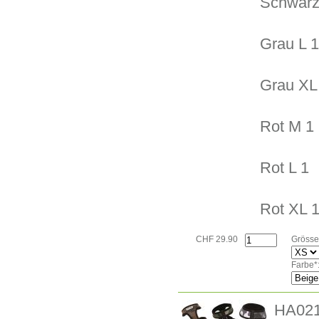
Schwarz
Grau L 1
Grau XL
Rot M 1
Rot L 1
Rot XL 
CHF 29.90
Grösse
Farbe*
HA02