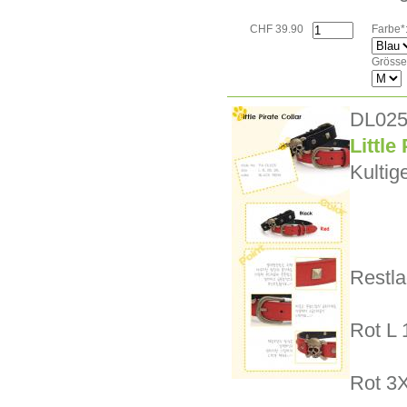
CHF 39.90
Farbe*
Grösse
DL02
Little
Kultig
Restla
Rot L 
Rot 3