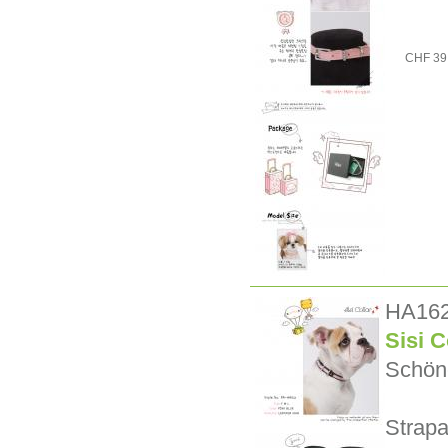
CHF 39
HA16
Sisi C
Schöne
Strapa