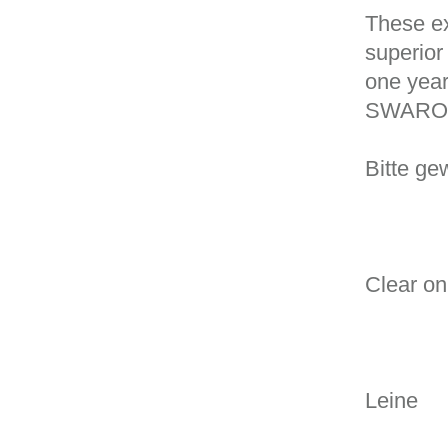
These ex
superior 
one year
SWARO
Bitte ge
Clear o
Leine