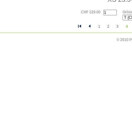
CHF 229.00
Gröss
1
2
3
4
© 2010 P