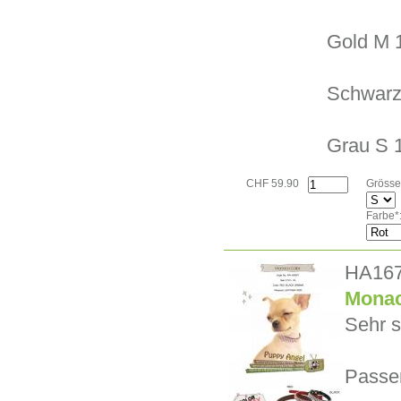
Gold M 
Schwarz
Grau S 
CHF 59.90
Grösse
Farbe*
HA16
Monac
Sehr s
Passe