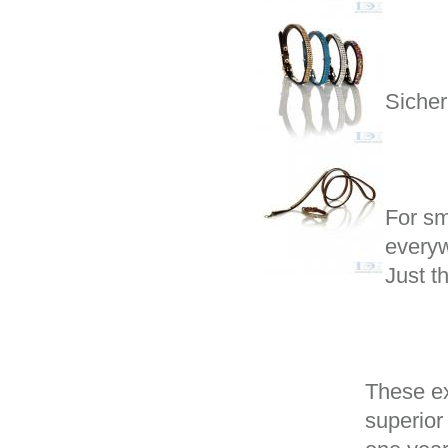
Sicher
For sm
everyw
Just t
These ex
superior 