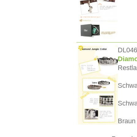
DL04
Diamo
Restla
Schwa
Schwa
Braun