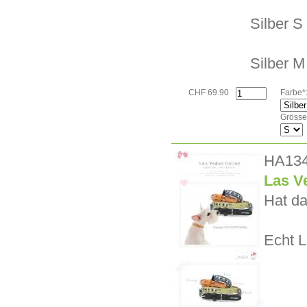
Silber S
Silber M
CHF 69.90
Farbe*
Grösse
HA13
Las V
Hat da
Echt L