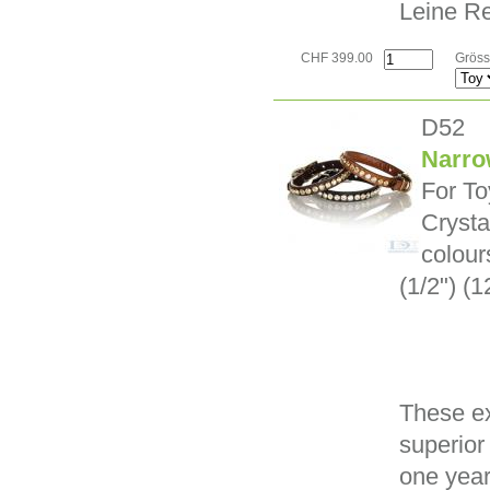
Leine Re
CHF 399.00
Gröss
D52
Narro
For To
Crysta
colour
(1/2") (1
These ex
superior 
one year