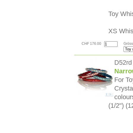
Toy Whi
XS Whis
CHF 176.00
Gröss
D52rd
Narro
For To
Crysta
colour
(1/2") (1