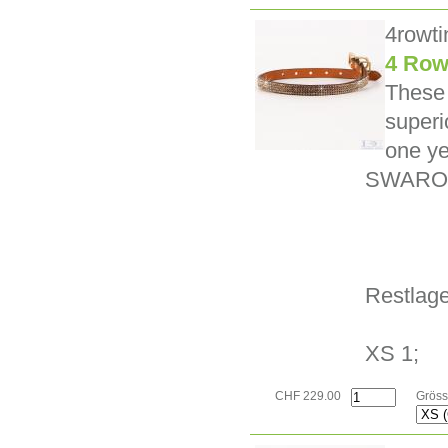
4rowt
4 Row
These 
superi
one ye
SWARO
Restlage
XS 1;
CHF 229.00
Gröss