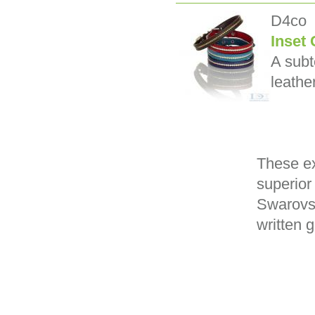
D4co
Inset 
A subt
leather
These ex
superior
Swarovsk
written 