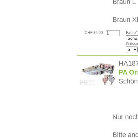
Braun L 
Braun X
CHF 39.00
Farbe*
Grösse
HA18
PA Ori
Schöne
Nur noc
Bitte an