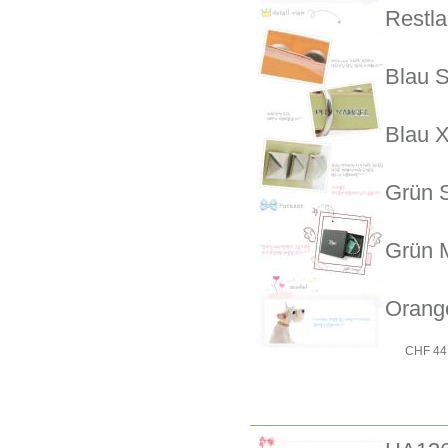
Restla
Blau S
Blau X
Grün 
Grün 
Orang
CHF 44