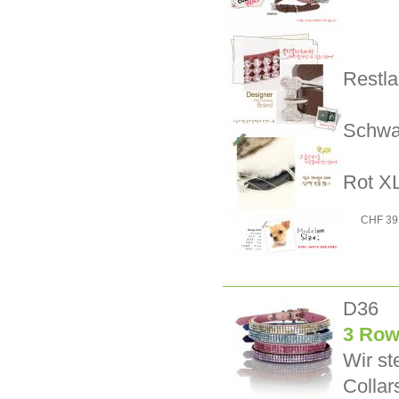
Restla
Schwa
Rot XL
CHF 39
D36
3 Row
Wir st
Collar