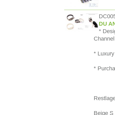
DC00
DU AN
* Desi
Channel 
* Luxury 
* Purcha
Restlage
Beige S