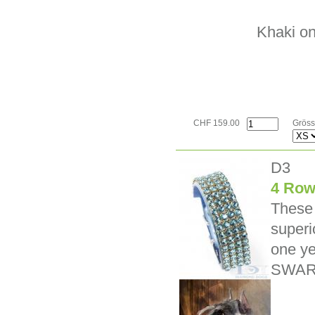
Khaki o
CHF 159.00
Gröss
D3
4 Row
These 
superi
one ye
SWAR