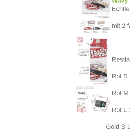
Wavy 
Echtle
mit 2 
Restla
Rot S 
Rot M
Rot L 
Gold S 