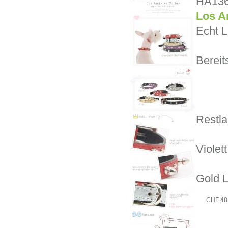
HA13
Los A
Echt L
Bereit
Restla
Violett
Gold L
CHF 48