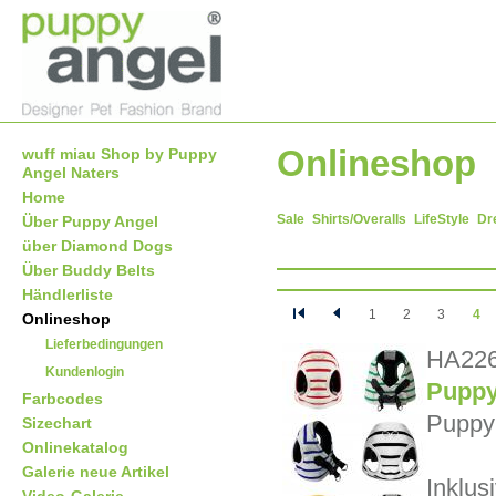
Onlineshop
wuff miau Shop by Puppy
Angel Naters
Home
Sale
Shirts/Overalls
LifeStyle
Dr
Über Puppy Angel
über Diamond Dogs
Über Buddy Belts
Händlerliste
1
2
3
4
Onlineshop
Lieferbedingungen
HA226
Kundenlogin
Puppy
Farbcodes
Puppy
Sizechart
Onlinekatalog
Galerie neue Artikel
Inklus