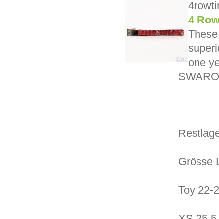
4rowti
4 Row
These 
superi
one ye
SWARO
Restlage
Grösse 
Toy 22-
XS 25.5