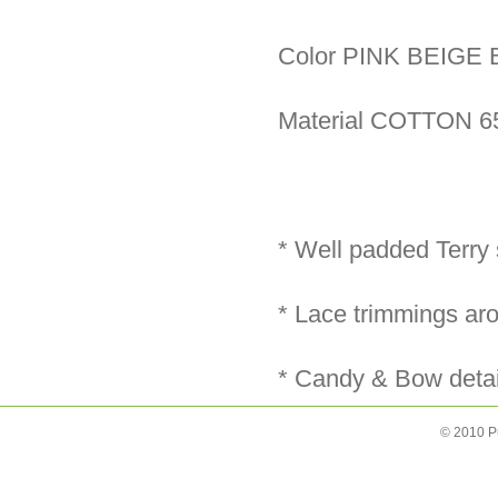
Color PINK BEIG
Material COTTON
* Well padded Terry
* Lace trimmings ar
* Candy & Bow detai
© 2010 P