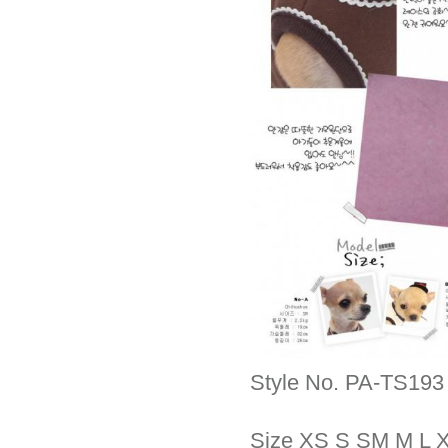
Style No. PA-TS193
Size XS S SM M L 