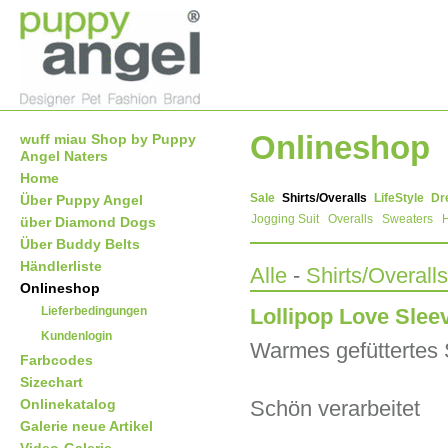
Onlineshop
wuff miau Shop by Puppy
Angel Naters
Home
Sale
Shirts/Overalls
LifeStyle
Dr
Über Puppy Angel
Jogging Suit
Overalls
Sweaters
H
über Diamond Dogs
Über Buddy Belts
Händlerliste
Alle
-
Shirts/Overalls
Onlineshop
Lieferbedingungen
Lollipop Love Slee
Kundenlogin
Warmes gefüttertes 
Farbcodes
Sizechart
Onlinekatalog
Schön verarbeitet
Galerie neue Artikel