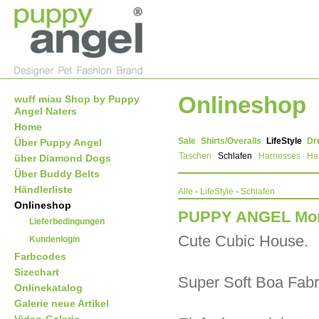
Onlineshop
wuff miau Shop by Puppy
Angel Naters
Home
Sale
Shirts/Overalls
LifeStyle
Dr
Über Puppy Angel
Taschen
Schlafen
Harnesses
Ha
über Diamond Dogs
Über Buddy Belts
Händlerliste
Alle
-
LifeStyle
-
Schlafen
Onlineshop
PUPPY ANGEL Mon
Lieferbedingungen
Cute Cubic House.
Kundenlogin
Farbcodes
Sizechart
Super Soft Boa Fabr
Onlinekatalog
Galerie neue Artikel