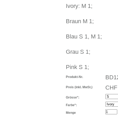
Ivory: M 1;
Braun M 1;
Blau S 1, M 1;
Grau S 1;
Pink S 1;
BD1
Produkt-Nr.
CHF 
Preis
(inkl. MwSt.)
Grösse*:
Farbe*:
Menge